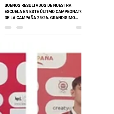
VILLA DE VALDEMORO.
BUENOS RESULTADOS DE NUESTRA
ESCUELA EN ESTE ÚLTIMO CAMPEONATO
DE LA CAMPAÑA 25/26. GRANDISIMO
campeonato internacional el que hacen
nuestros compañeros de Judo Valdemoro.
Primero comenzaron nuestros cuatro
infantes donde conseguimos TRES
preciados pódium de cuatro participantes
de nuestra escuela, donde realizan una
impresionante y brillante competición todos
y cada uno de ellos como ya nos tienen
acostumbrados. INFANTILES 1 ORO🥇
SAMUEL TORRES PARRA. 1 PLATA 🥈
ISAAC VILL