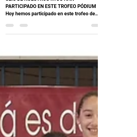
TROFEO SAN ISIDRO DE KYUS
SEIS DE NUESTROS KYUS HAN
PARTICIPADO EN ESTE TROFEO PÓDIUM
Hoy hemos participado en este trofeo de
judo 🥋 que lleva tanto tiempo existiendo
con un una gran participación cerca de 400
deportista. 1 🥇 ORO 2 🥈 PLATAS 1 🥉
BRONCE 2 🍫 QUINTOS Nos han
representado seis alumnos de la escuela de
los cuales cinco eran de la categoría
junior/senior y posteriormente también
estuvo un infantil. Todos los Junior/senior
han realizado buenos combates aunque con
mucha tensión y nervios