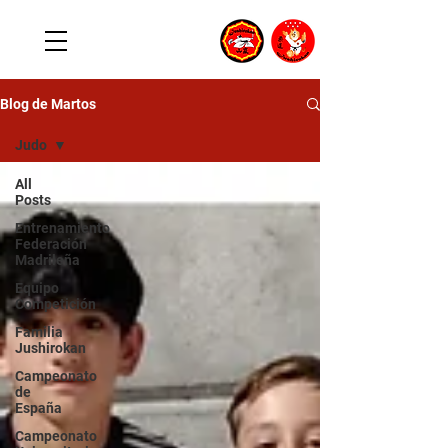
Blog de Martos
Judo
All
Posts
Entrenamiento
Federación
Madrileña
Equipo
Competición
Familia
Jushirokan
Campeonato
de
España
Campeonato