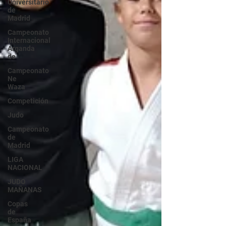
Universitario
de
Madrid
Campeonato
Internacional
Arganda
de
Campeonato
Ne
Waza
Competición
Judo
Campeonato
de
Madrid
LIGA
NACIONAL
JUDO
MAÑANAS
Copas
de
España