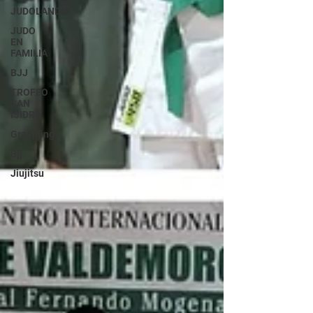
JUDOLANDIA
JUDO
EN
FAMILIA
BJJ
TROFEO
SAN
ISIDRO
Grappling
Bjj
Jiujitsu