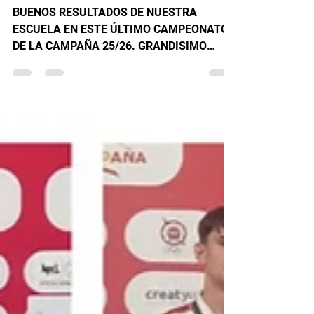
VILLA DE VALDEMORO.
BUENOS RESULTADOS DE NUESTRA
ESCUELA EN ESTE ÚLTIMO CAMPEONATO
DE LA CAMPAÑA 25/26. GRANDISIMO
campeonato internacional el que hacen
nuestros compañeros de Judo Valdemoro.
Primero comenzaron nuestros cuatro
infantes donde conseguimos TRES
preciados pódium de cuatro participantes
de nuestra escuela, donde realizan una
impresionante y brillante competición todos
y cada uno de ellos como ya nos tienen
acostumbrados. INFANTILES 1 ORO🥇
SAMUEL TORRES PARRA. 1 PLATA 🥈
ISAAC VILL