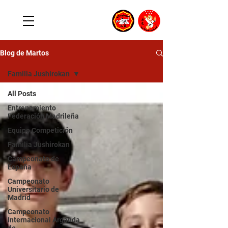
Blog de Martos
Familia Jushirokan
All Posts
Entrenamiento
Federación Madrileña
Equipo Competición
Familia Jushirokan
Campeonato de
España
Campeonato
Universitario de
Madrid
Campeonato
Internacional Arganda