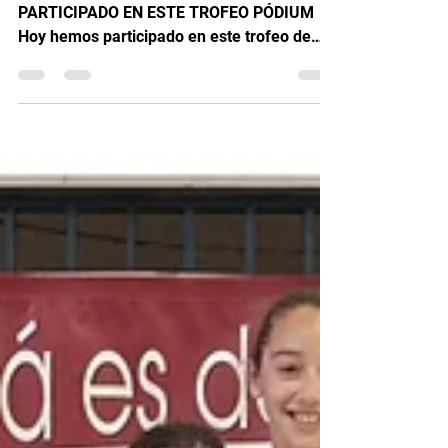
TROFEO SAN ISIDRO DE KYUS
SEIS DE NUESTROS KYUS HAN
PARTICIPADO EN ESTE TROFEO PÓDIUM
Hoy hemos participado en este trofeo de
judo 🥋 que lleva tanto tiempo existiendo
con un una gran participación cerca de 400
deportista. 1 🥇 ORO 2 🥈 PLATAS 1 🥉
BRONCE 2 🍫 QUINTOS Nos han
representado seis alumnos de la escuela de
los cuales cinco eran de la categoría
junior/senior y posteriormente también
estuvo un infantil. Todos los Junior/senior
han realizado buenos combates aunque con
mucha tensión y nervios