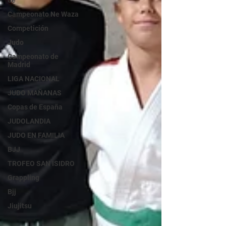
de
Campeonato Ne Waza
Competición
Judo
Campeonato de
Madrid
LIGA NACIONAL
JUDO MAÑANAS
Copas de España
JUDOLANDIA
JUDO EN FAMILIA
BJJ
TROFEO SAN ISIDRO
Grappling
Bjj
Jiujitsu