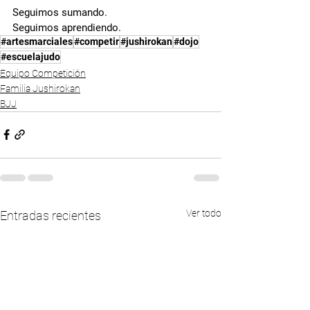
Seguimos sumando.
Seguimos aprendiendo.
#artesmarciales
#competir
#jushirokan
#dojo
#escuelajudo
Equipo Competición
Familia Jushirokan
BJJ
Ver todo
Entradas recientes