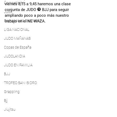
Competición
viernes 8,15 a 9,45 haremos una clase 
conjunta de JUDO 🥋 BJJ para seguir 
Judo
ampliando poco a poco más nuestro 
Campeonato de Madrid
trabajo en el NE WAZA.
LIGA NACIONAL
JUDO MAÑANAS
Copas de España
JUDOLANDIA
JUDO EN FAMILIA
BJJ
TROFEO SAN ISIDRO
Grappling
Bjj
Jiujitsu