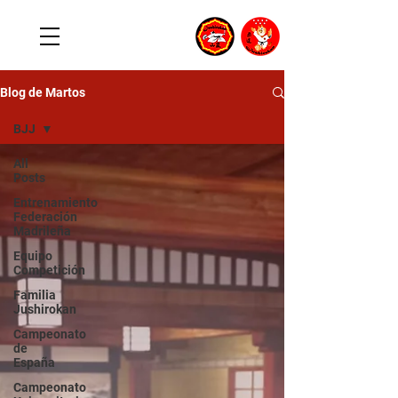
Blog de Martos
BJJ
All
Posts
Entrenamiento
Federación
Madrileña
Equipo
Competición
Familia
Jushirokan
Campeonato
de
España
Campeonato