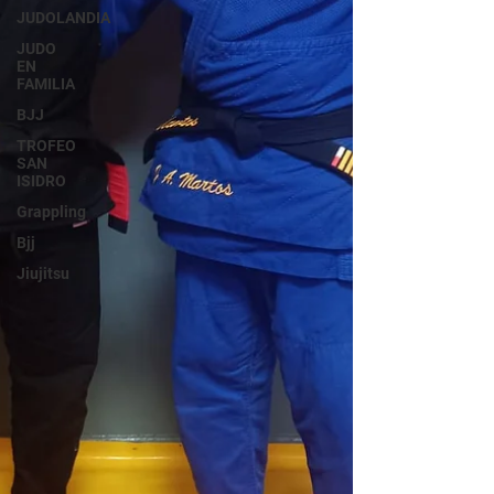
JUDOLANDIA
JUDO
EN
FAMILIA
BJJ
TROFEO
SAN
ISIDRO
Grappling
Bjj
Jiujitsu