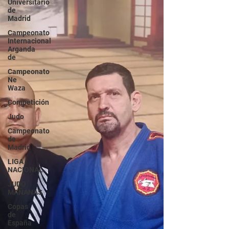
Universitario
de
Madrid
Campeonato
Internacional
Arganda
de
Campeonato
Ne
Waza
Competición
Judo
Campeonato
de
Madrid
LIGA
NACIONAL
JUDO
MAÑANAS
Copas
de
España