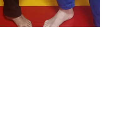
jushirokanjudo
20 ene
1 min de lectura
...... JUSHIROKAN ...... ...... JUDO 🥋 BJJ
......