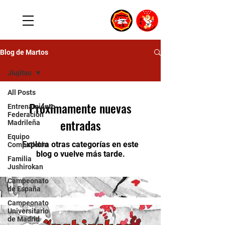
Blog de Martos
Jiujitsu
All Posts
Próximamente nuevas
Entrenamiento
Federación
entradas
Madrileña
Equipo
Explora otras categorías en este
Competición
blog o vuelve más tarde.
Familia
Jushirokan
Campeonato
de España
Campeonato
Universitario
de Madrid