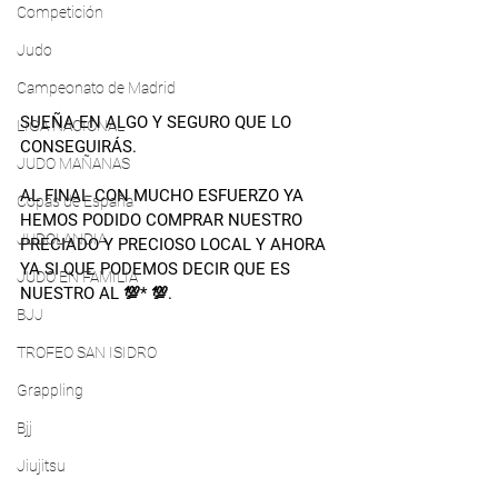
Competición
Judo
Campeonato de Madrid
SUEÑA EN ALGO Y SEGURO QUE LO 
LIGA NACIONAL
CONSEGUIRÁS.
JUDO MAÑANAS
AL FINAL CON MUCHO ESFUERZO YA 
Copas de España
HEMOS PODIDO COMPRAR NUESTRO 
JUDOLANDIA
PRECIADO Y PRECIOSO LOCAL Y AHORA 
YA SI QUE PODEMOS DECIR QUE ES  
JUDO EN FAMILIA
NUESTRO AL 💯* 💯.
BJJ
TROFEO SAN ISIDRO
Grappling
Bjj
Jiujitsu