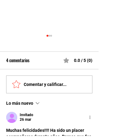
4 comentarios
0.0 / 5 (0)
TROFEO SAN ISIDR
CAMPEONATO ADCC DE
Comentar y calificar...
ALBACETE
Lo más nuevo
Invitado
26 mar
Muchas felicidades!!!! Ha sido un placer 
acompañaros durante años. Parece que fue 