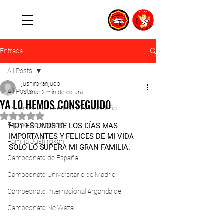
Entrada
All Posts
jushirokanjudo
All Posts
24 mar
2 min de lectura
YA LO HEMOS CONSEGUIDO
Entrenamiento Federación Madrileña
Obtuvo NaN de 5 estrellas.
Equipo Competición
HOY ES UNOS DE LOS DÍAS MAS 
IMPORTANTES Y FELICES DE MI VIDA 
Familia Jushirokan
SOLO LO SUPERA MI GRAN FAMILIA.
Campeonato de España
Campeonato Universitario de Madrid
Campeonato Internacional Arganda de
Campeonato Ne Waza