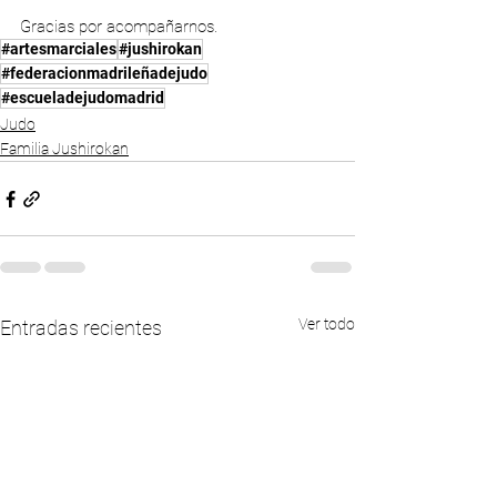
Gracias por acompañarnos.
#artesmarciales
#jushirokan
#federacionmadrileñadejudo
#escueladejudomadrid
Judo
Familia Jushirokan
Ver todo
Entradas recientes