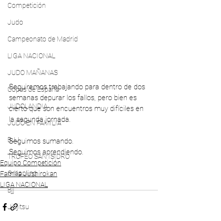
Competición
Judo
Campeonato de Madrid
LIGA NACIONAL
JUDO MAÑANAS
Seguiremos trabajando para dentro de dos 
Copas de España
semanas depurar los fallos, pero bien es 
JUDOLANDIA
cierto que son encuentros muy difíciles en 
la segunda jornada.
JUDO EN FAMILIA
BJJ
Seguimos sumando.
Seguimos aprendiendo.
TROFEO SAN ISIDRO
Equipo Competición
Grappling
Familia Jushirokan
LIGA NACIONAL
Bjj
Jiujitsu