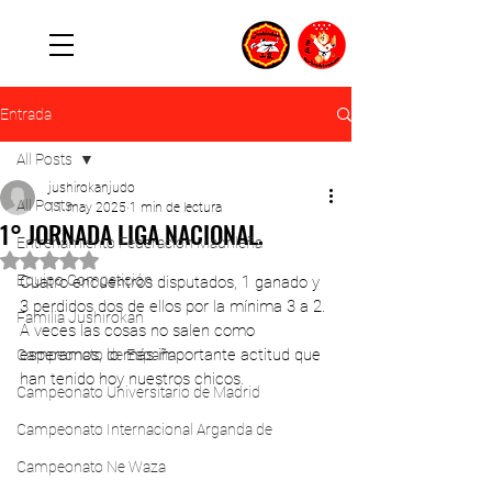
Entrada
All Posts
jushirokanjudo
All Posts
11 may 2025
1 min de lectura
1° JORNADA LIGA NACIONAL.
Entrenamiento Federación Madrileña
Obtuvo NaN de 5 estrellas.
Equipo Competición
Cuatro encuentros disputados, 1 ganado y 
3 perdidos dos de ellos por la mínima 3 a 2. 
Familia Jushirokan
A veces las cosas no salen como 
esperamos, lo más importante actitud que 
Campeonato de España
han tenido hoy nuestros chicos.
Campeonato Universitario de Madrid
Campeonato Internacional Arganda de
Campeonato Ne Waza