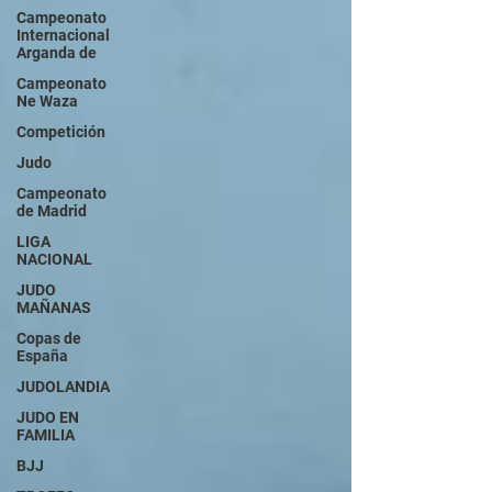
Campeonato
Internacional
Arganda de
Campeonato
Ne Waza
Competición
Judo
Campeonato
de Madrid
LIGA
NACIONAL
JUDO
MAÑANAS
Copas de
España
JUDOLANDIA
JUDO EN
FAMILIA
BJJ