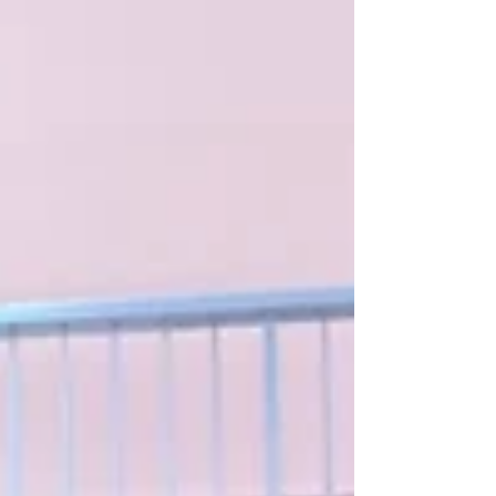
la zona de abajo y otros dos por la parte de
arriba aún recuperado poco a poco de sus
maltrechas rodillas y hombros, aunque
hemos tenid