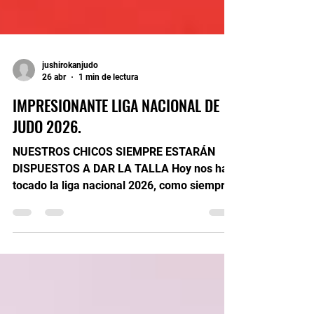
jushirokanjudo
26 abr
1 min de lectura
IMPRESIONANTE LIGA NACIONAL DE
JUDO 2026.
NUESTROS CHICOS SIEMPRE ESTARÁN
DISPUESTOS A DAR LA TALLA Hoy nos ha
tocado la liga nacional 2026, como siempre
con nuestro equipo de la escuela y como
siempre con nuestros principios de
mantenerlo sin fichajes alguno, somos
quien somos y llegaremos donde lleguemos
todos juntos, hoy partíamos con un
hándicap el de tener dos puntos fuertes por