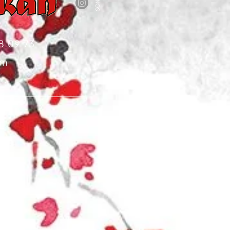
8 09 73
om
L