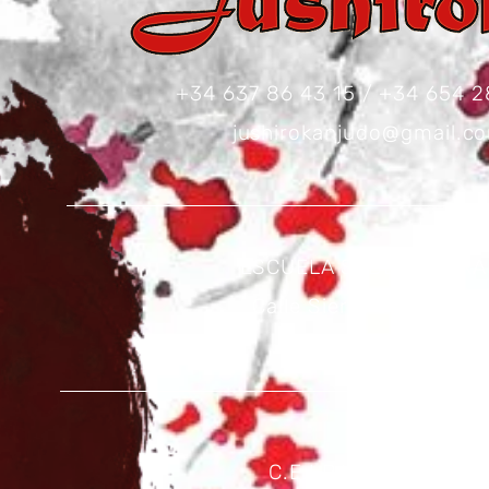
+34 637 86 43 15 / +34 654 2
jushirokanjudo@gmail.c
ESCUELA SEDE CENTRA
Calle Sierra Gador, 15B
28031 Madrid
C.E.I.P VALDEMERA