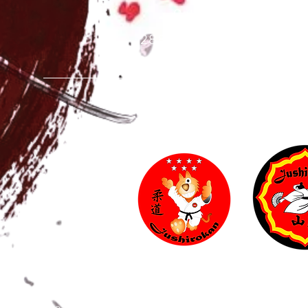
Calle S
an Antonio, 6
28891 Velilla de San Anto