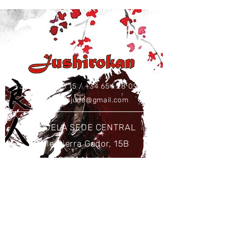
+34 637 86 43 15
/
+34 654 28 09 73
jushirokanjudo@gmail.com
ESCUELA SEDE CENTRAL
Calle Sierra Gador, 15B
28031 Madrid