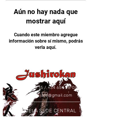
Aún no hay nada que
mostrar aquí
Cuando este miembro agregue
información sobre sí mismo, podrás
verla aquí.
+34 637 86 43 15
/
+34 654 28 09 73
jushirokanjudo@gmail.com
ESCUELA SEDE CENTRAL
Calle Sierra Gador, 15B