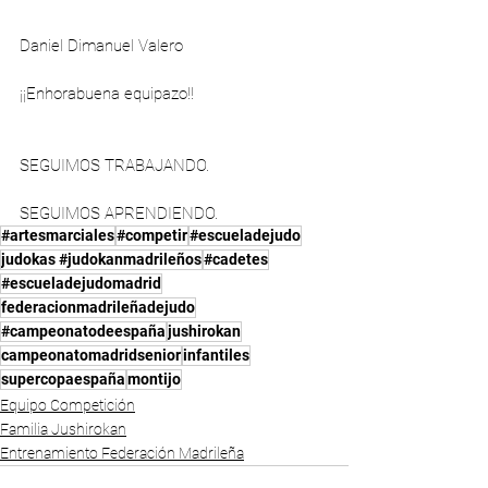
Daniel Dimanuel Valero
¡¡Enhorabuena equipazo!!
SEGUIMOS TRABAJANDO.
SEGUIMOS APRENDIENDO.
#artesmarciales
#competir
#escueladejudo
judokas #judokanmadrileños
#cadetes
#escueladejudomadrid
federacionmadrileñadejudo
#campeonatodeespaña
jushirokan
campeonatomadridsenior
infantiles
supercopaespaña
montijo
Equipo Competición
Familia Jushirokan
Entrenamiento Federación Madrileña