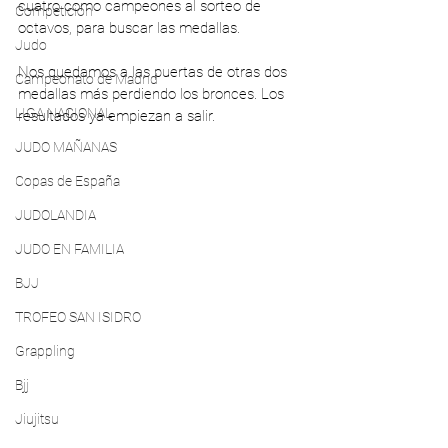
cuatro como campeones al sorteo de 
Competición
octavos, para buscar las medallas.
Judo
Nos quedamos a las puertas de otras dos 
Campeonato de Madrid
medallas más perdiendo los bronces. Los 
LIGA NACIONAL
resultados ya empiezan a salir.
JUDO MAÑANAS
Copas de España
JUDOLANDIA
JUDO EN FAMILIA
BJJ
TROFEO SAN ISIDRO
Grappling
Bjj
Jiujitsu