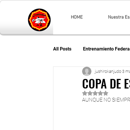
HOME
Nuestra Es
All Posts
Entrenamiento Federa
jushirokanjudo
3 m
Campeonato de España
C
COPA DE 
Obtuvo NaN de 5 es
Campeonato Ne Waza
Com
AUNQUE NO SIEMPR
JUDO MAÑANAS
Copas d