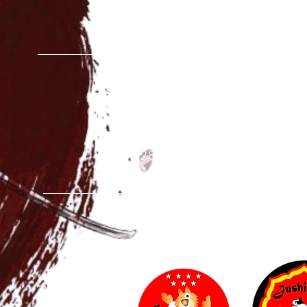
Calle Sierra Gador, 15B
28031 Madrid
C.E.I.P VALDEMERA
Calle S
an Antonio, 6
28891 Velilla de San Anto