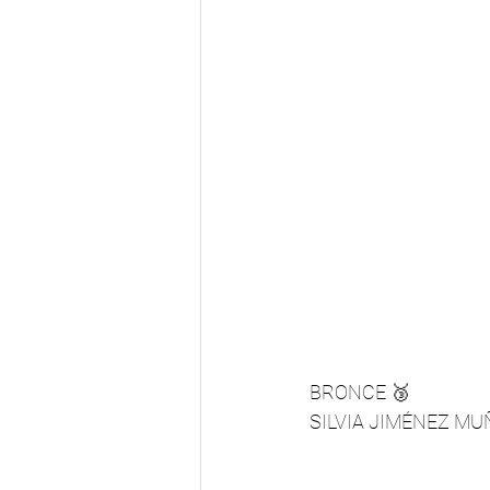
TROFEO SAN ISIDRO
Grap
BRONCE 🥉 
SILVIA JIMÉNEZ MU