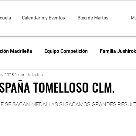
cuela
Calendario y Eventos
Blog de Martos
Mu
ción Madrileña
Equipo Competición
Familia Jushiro
ay 2025
1 min de lectura
ampeonato Universitario de Madrid
Campeonato Internac
ESPAÑA TOMELLOSO CLM.
trellas.
petición
Judo
Campeonato de Madrid
LIGA N
E SE SACAN MEDALLAS SI SACAMOS GRANDES RESUL
e España
JUDOLANDIA
JUDO EN FAMILIA
BJJ