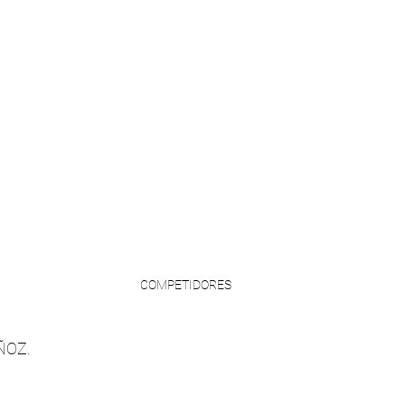
pling
Bjj
Jiujitsu
COMPETIDORES
ÑOZ.