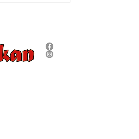
SÍGUENOS
8 09 73
om
L