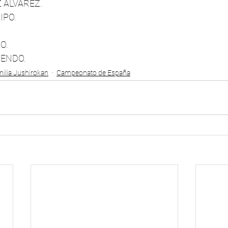
 ÁLVAREZ.
IPO.
O.
ENDO.
ilia Jushirokan
Campeonato de España