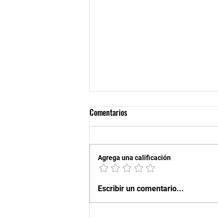
Comentarios
Agrega una calificación
XXXI ENCUENTRO INTERNACIONAL
Escribir un comentario...
VILLA DE VALDEMORO.