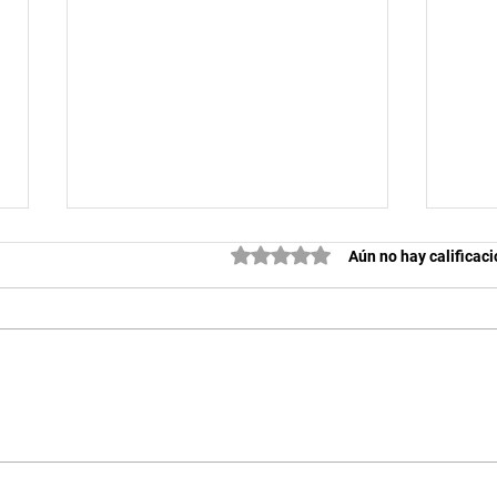
Obtuvo 0 de 5 estrellas.
Aún no hay calificac
TROFEO SAN ISIDRO DE KYUS
MEMO
SAMA