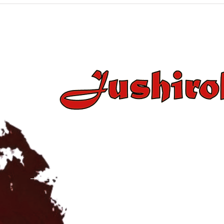
+34 637 86 43 15 / +34 654 2
jushirokanjudo@gmail.c
ESCUELA SEDE CENTRA