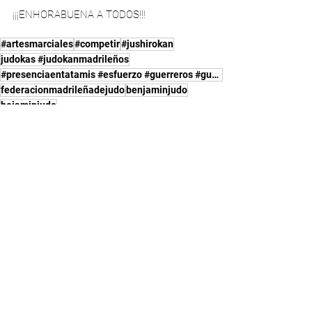
¡¡¡ENHORABUENA A TODOS!!!
#artesmarciales
#competir
#jushirokan
judokas #judokanmadrileños
#presenciaentatamis #esfuerzo #guerreros #guerrerosjudokas
federacionmadrileñadejudo
benjaminjudo
bejaminjudo
Entrenamiento Federación Madrileña
Equipo Competición
Familia Jushirokan
Ver todo
Entradas recientes