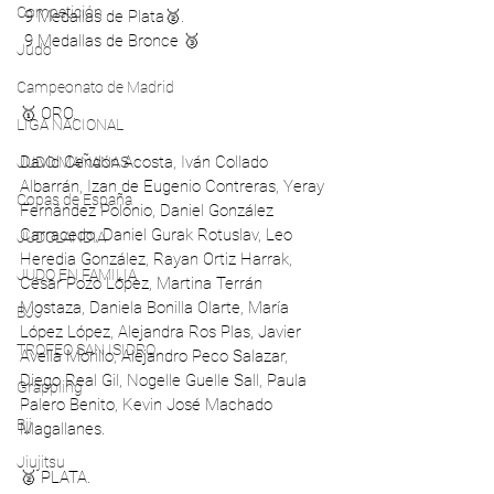
Competición
 9 Medallas de Plata🥈.
 9 Medallas de Bronce 🥉
Judo
Campeonato de Madrid
🥇 ORO.
LIGA NACIONAL
David Cendón Acosta, Iván Collado 
JUDO MAÑANAS
Albarrán, Izan de Eugenio Contreras, Yeray 
Copas de España
Fernández Polonio, Daniel González 
Carracedo, Daniel Gurak Rotuslav, Leo 
JUDOLANDIA
Heredia González, Rayan Ortiz Harrak, 
JUDO EN FAMILIA
César Pozo López, Martina Terrán 
Mostaza, Daniela Bonilla Olarte, María 
BJJ
López López, Alejandra Ros Plas, Javier 
TROFEO SAN ISIDRO
Avella Morillo, Alejandro Peco Salazar, 
Diego Real Gil, Nogelle Guelle Sall, Paula 
Grappling
Palero Benito, Kevin José Machado 
Bjj
Magallanes.
Jiujitsu
🥈 PLATA.