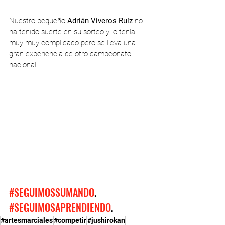
Nuestro pequeño 
Adrián Viveros Ruíz
 no 
ha tenido suerte en su sorteo y lo tenía 
muy muy complicado pero se lleva una 
gran experiencia de otro campeonato 
nacional
#SEGUIMOSSUMANDO
.
#SEGUIMOSAPRENDIENDO
.
#artesmarciales
#competir
#jushirokan