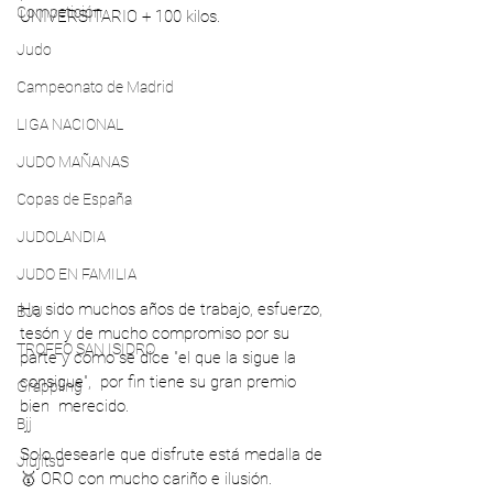
Competición
UNIVERSITARIO + 100 kilos.
Judo
Campeonato de Madrid
LIGA NACIONAL
JUDO MAÑANAS
Copas de España
JUDOLANDIA
JUDO EN FAMILIA
Ha sido muchos años de trabajo, esfuerzo, 
BJJ
tesón y de mucho compromiso por su 
TROFEO SAN ISIDRO
parte y como se dice "el que la sigue la 
consigue",  por fin tiene su gran premio 
Grappling
bien  merecido.
Bjj
Solo desearle que disfrute está medalla de 
Jiujitsu
🥇 ORO con mucho cariño e ilusión.