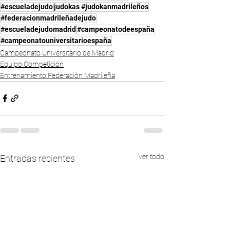
#escueladejudo
judokas #judokanmadrileños
#federacionmadrileñadejudo
#escueladejudomadrid
#campeonatodeespaña
#campeonatouniversitarioespaña
Campeonato Universitario de Madrid
Equipo Competición
Entrenamiento Federación Madrileña
Ver todo
Entradas recientes