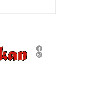
NIEGO
SÍGUENOS
8 09 73
om