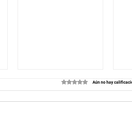
Obtuvo 0 de 5 estrellas.
Aún no hay calificac
TROFEO SAN ISIDRO DE KYUS
MEMO