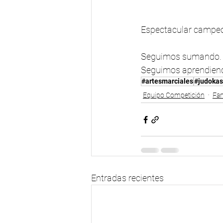
Espectacular campeon
Seguimos sumando.
Seguimos aprendien
#artesmarciales
#judokas
Equipo Competición
Fam
Entradas recientes