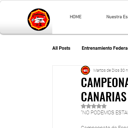
HOME
Nuestra Es
All Posts
Entrenamiento Federa
Martos de Dios
30 
Campeonato de España
C
CAMPEONA
CANARIAS
Campeonato Ne Waza
Com
Obtuvo NaN de 5 es
"NO PODEMOS ESTA
JUDO MAÑANAS
Copas d
Campeonato de Españ