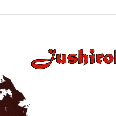
SAMA
+34 637 86 43 15 / +34 654 2
jushirokanjudo@gmail.c