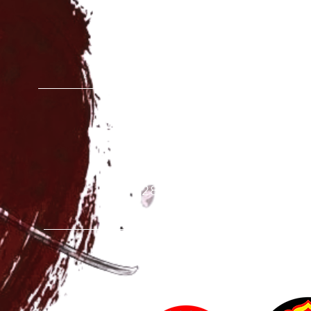
ESCUELA SEDE CENTRA
Calle Sierra Gador, 15B
28031 Madrid
C.E.I.P VALDEMERA
Calle S
an Antonio, 6
28891 Velilla de San Anto