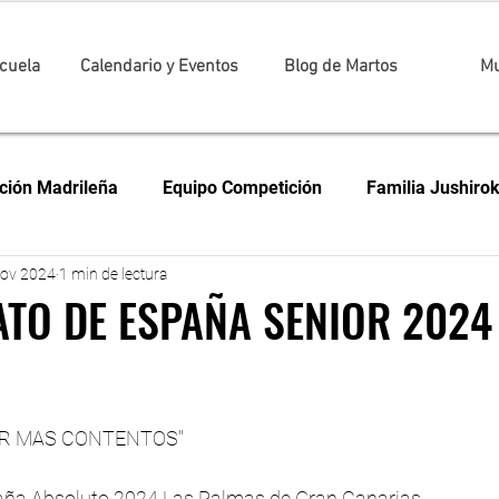
cuela
Calendario y Eventos
Blog de Martos
Mu
ción Madrileña
Equipo Competición
Familia Jushiro
nov 2024
1 min de lectura
ampeonato Universitario de Madrid
Campeonato Internac
TO DE ESPAÑA SENIOR 2024
petición
Judo
Campeonato de Madrid
LIGA N
trellas.
R MAS CONTENTOS"
e España
JUDOLANDIA
JUDO EN FAMILIA
BJJ
a Absoluto 2024 Las Palmas de Gran Canarias.