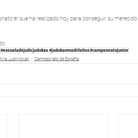
ato el que ha realizado hoy para conseguir su merecido 
do.
#escueladejudo
judokas #judokanmadrileños
#campeonatojunior
ilia Jushirokan
Campeonato de España